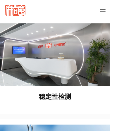
T
o
g
g
l
e
n
a
v
i
g
a
t
i
o
稳定性检测
n