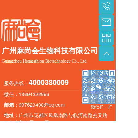
广州麻尚会生物科技有限公司
Guangzhou Hemgathion Biotechnology Co., Ltd
4000380009
服务热线：
微信：13694222999
邮箱
：997623490@qq.com
微信扫一扫
地址
：广州市花都区凤凰南路与临河南路交叉路
口的卓美大厦8、9层