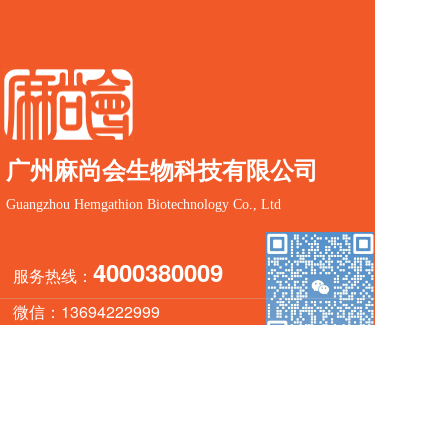
广州麻尚会生物科技有限公司
Guangzhou Hemgathion Biotechnology Co., Ltd
4000380009
服务热线：
微信：13694222999
邮箱
：997623490@qq.com
微信扫一扫
地址
：广州市花都区凤凰南路与临河南路交叉路
口的卓美大厦8、9层