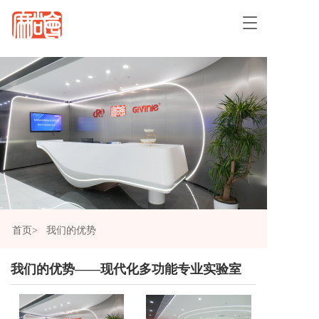
T
o
g
g
l
e
n
a
v
i
g
a
t
i
o
首页>
我们的优势
n
我们的优势——现代化多功能专业实验室